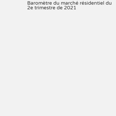
Baromètre du marché résidentiel du
2e trimestre de 2021
Vous avez des questions?
Si vous avez des questions, n'hésitez pas à demander!
L'assistance est disponible pour vos besoins. Le support et les
conseils sont fournis pour vous aider. N'hésitez pas à remplir ce
formulaire et une réponse sera envoyée dès que possible.
Nom
Courriel ou téléphone
Message