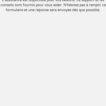
L'assistance est disponible pour vos besoins. Le support et les
conseils sont fournis pour vous aider. N'hésitez pas à remplir ce
formulaire et une réponse sera envoyée dès que possible.
Nom
Courriel ou téléphone
Message
Je consens à recevoir des courriels de marketing et de service à la
clientèle. Lire la
Politique de confidentialité et les conditions de
service
pour plus d'informations.