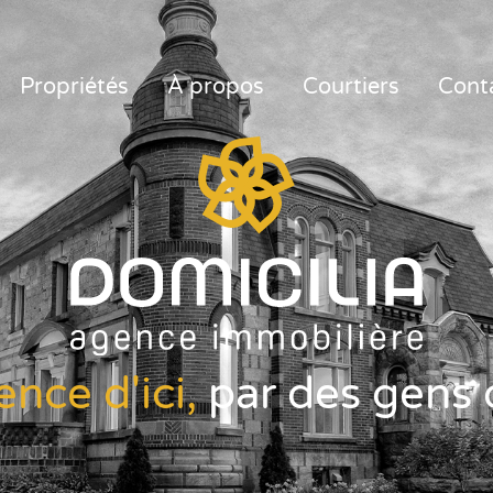
Propriétés
À propos
Courtiers
Cont
ence d'ici,
par des gens d'