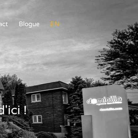
act
Blogue
ENGLISH
ici !