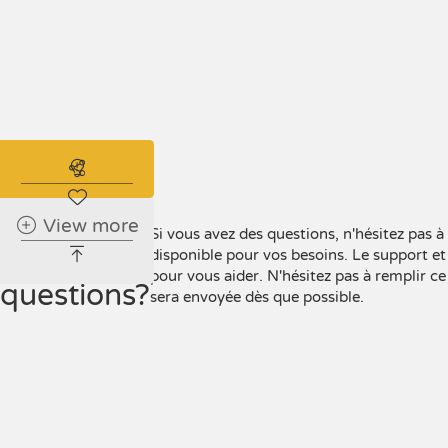
Abonnez-vous à l'alerte immobilière
View more
Vous avez
Si vous avez des questions, n'hésitez pas 
disponible pour vos besoins. Le support et 
des
pour vous aider. N'hésitez pas à remplir c
questions?
sera envoyée dès que possible.