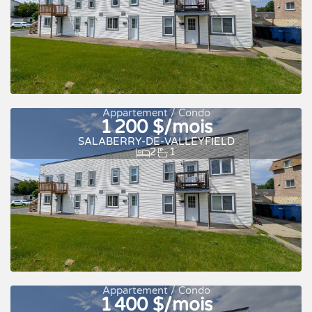
Appartement / Condo
1 200 $/mois
SALABERRY-DE-VALLEYFIELD
2
1
À louer
Appartement / Condo
1 400 $/mois