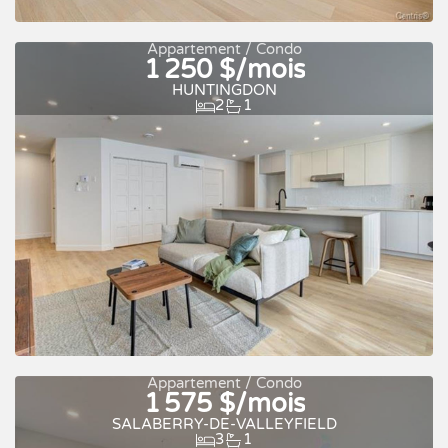
À louer
Appartement / Condo
1 250 $/mois
HUNTINGDON
2
1
Occupation rapide
À louer
Appartement / Condo
1 575 $/mois
SALABERRY-DE-VALLEYFIELD
3
1