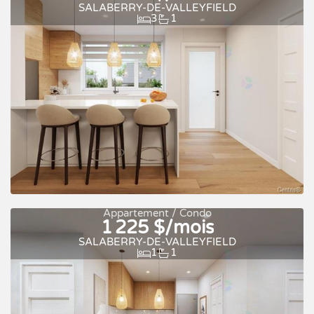
SALABERRY-DE-VALLEYFIELD
3
1
À louer
Appartement / Condo
1 225 $/mois
SALABERRY-DE-VALLEYFIELD
1
1