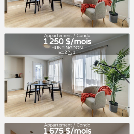
Appartement / Condo
1 250 $/mois
Occupation rapide
À louer
HUNTINGDON
2
1
Appartement / Condo
1 675 $/mois
Occupation rapide
À louer