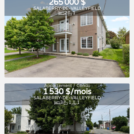
265 000 $
SALABERRY-DE-VALLEYFIELD
2
1
Appartement / Condo
1 530 $/mois
SALABERRY-DE-VALLEYFIELD
3
1
1