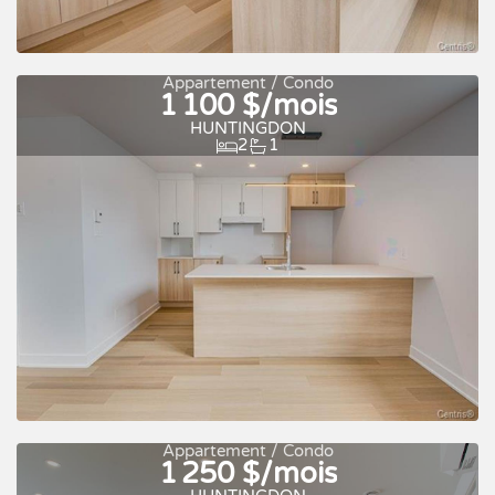
À louer
Appartement / Condo
1 100 $/mois
HUNTINGDON
2
1
À louer
Appartement / Condo
1 250 $/mois