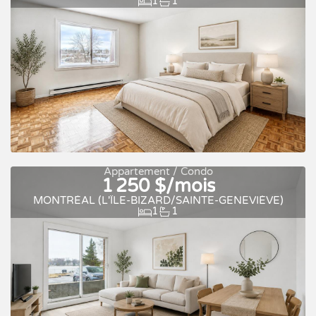
1
1
Appartement / Condo
1 250 $/mois
À louer
MONTRÉAL (L'ÎLE-BIZARD/SAINTE-GENEVIÈVE)
1
1