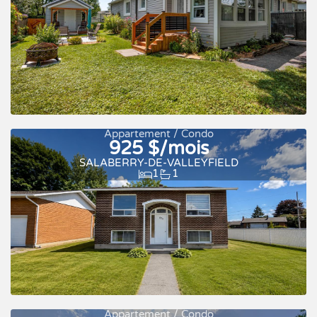
Appartement / Condo
925 $/mois
Nouveau
SALABERRY-DE-VALLEYFIELD
1
1
Appartement / Condo