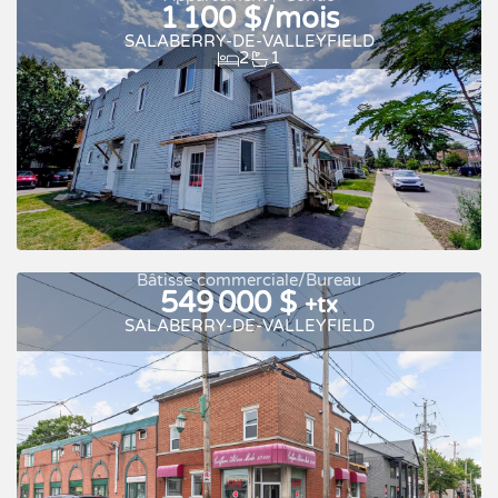
1 100 $/mois
SALABERRY-DE-VALLEYFIELD
2
1
Nouveau
À louer
Bâtisse commerciale/Bureau
549 000 $
+tx
SALABERRY-DE-VALLEYFIELD
À louer