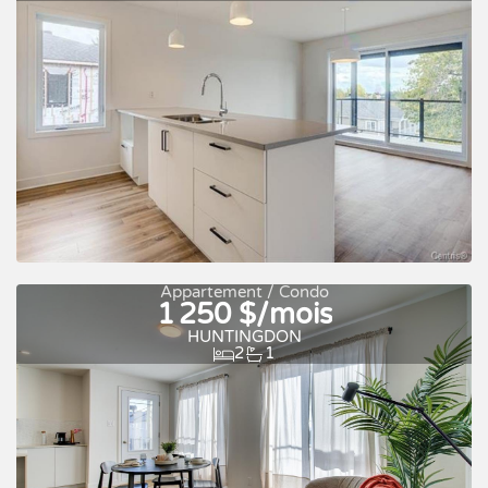
À louer
Appartement / Condo
1 250 $/mois
HUNTINGDON
2
1