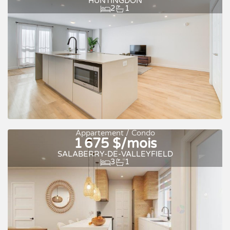
HUNTINGDON
2
1
Appartement / Condo
1 675 $/mois
Occupation rapide
À louer
SALABERRY-DE-VALLEYFIELD
3
1