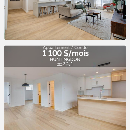
Appartement / Condo
1 100 $/mois
Occupation rapide
À louer
HUNTINGDON
2
1