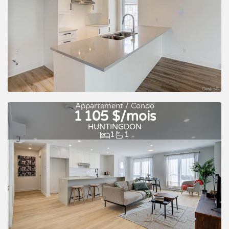
À louer
Appartement / Condo
1 105 $/mois
HUNTINGDON
1
1