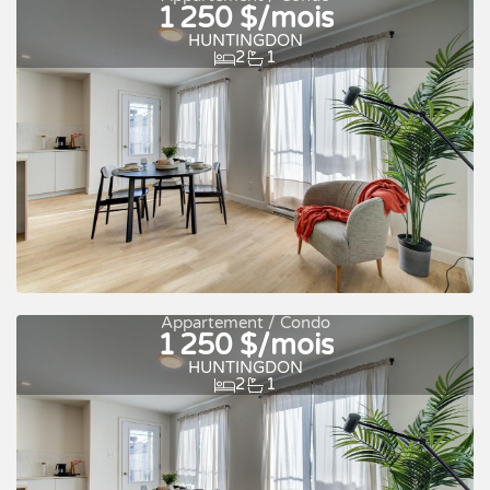
1 250 $/mois
Occupation rapide
À louer
HUNTINGDON
2
1
Appartement / Condo
1 250 $/mois
Occupation rapide
À louer
HUNTINGDON
2
1