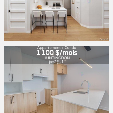
À louer
Appartement / Condo
1 100 $/mois
HUNTINGDON
2
1