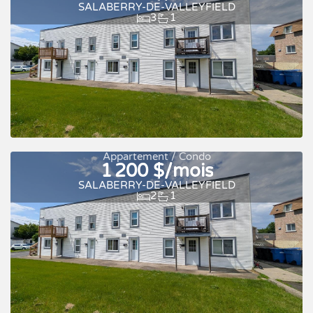
SALABERRY-DE-VALLEYFIELD
3
1
À louer
Appartement / Condo
1 200 $/mois
SALABERRY-DE-VALLEYFIELD
2
1
À louer