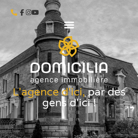
L'agence d'ici,
par des
gens d'ici !