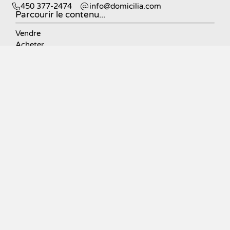
450 377-2474
moc.ailicimod@ofni
Parcourir le contenu...
Vendre
Acheter
Propriétés
À propos
Courtiers
Contact
Blogue
Explorer les propriétés
Par catégories
Par régions
©DOMICILIA Agence Immobilière, 2026
Propulsé par
Aliquando 3, ID-3 Innovations
English
Plan du site
Déclaration de confidentialité